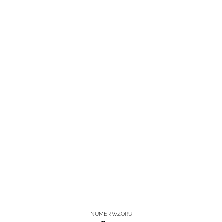
NUMER WZORU
O-114