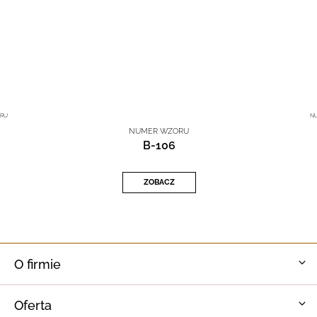
RU
N
NUMER WZORU
B-106
ZOBACZ
O firmie
Oferta