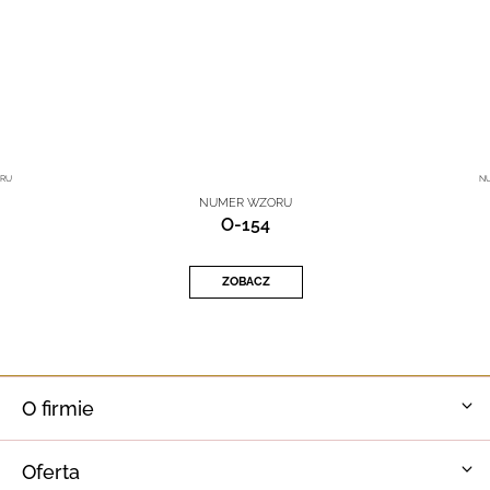
RU
N
NUMER WZORU
O-154
ZOBACZ
O firmie
Oferta