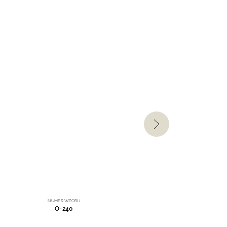
NUMER WZORU
O-240