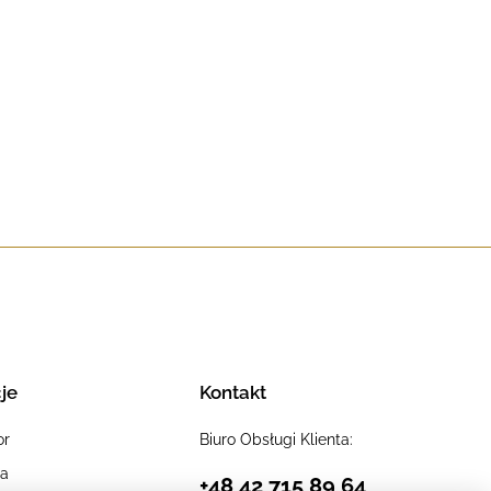
je
Kontakt
or
Biuro Obsługi Klienta:
ia
+48 42 715 89 64