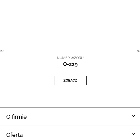
RU
N
NUMER WZORU
O-229
ZOBACZ
O firmie
Oferta