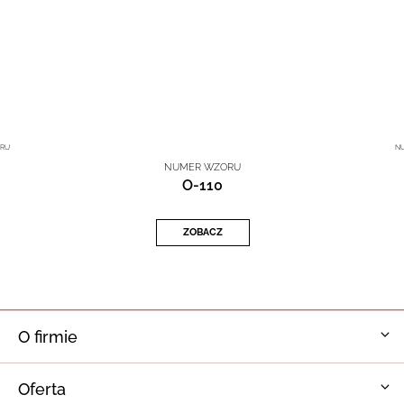
RU
N
NUMER WZORU
O-110
ZOBACZ
O firmie
Oferta