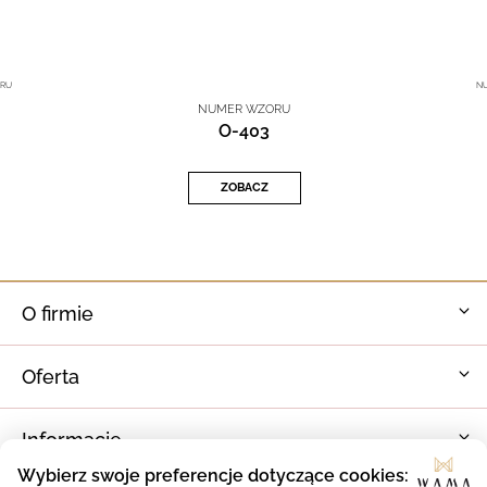
RU
N
NUMER WZORU
O-403
ZOBACZ
O firmie
Oferta
Informacje
Wybierz swoje preferencje dotyczące cookies: