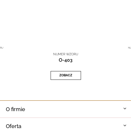
RU
N
NUMER WZORU
O-403
ZOBACZ
O firmie
Oferta