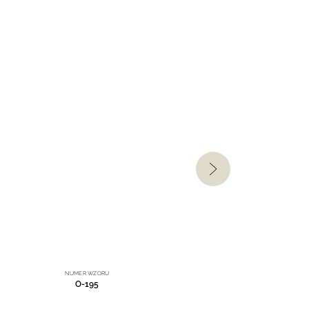
NUMER WZORU
O-195