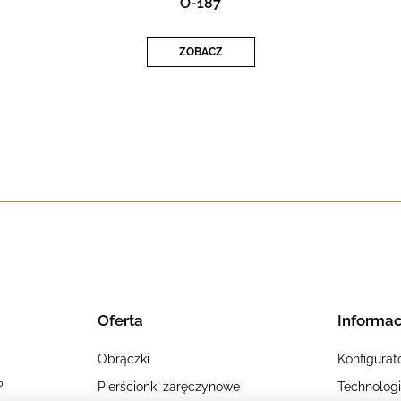
O-187
ZOBACZ
Oferta
Informac
Obrączki
Konfigurat
?
Pierścionki zaręczynowe
Technolog