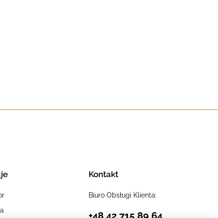
je
Kontakt
or
Biuro Obsługi Klienta:
ia
+48 42 715 89 64