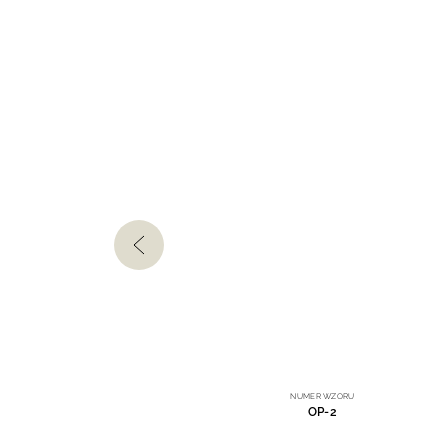
U
NUMER WZORU
OP-2