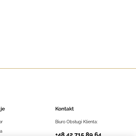
je
Kontakt
or
Biuro Obsługi Klienta:
ia
+48 42 715 89 64