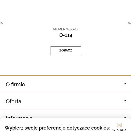
RU
N
NUMER WZORU
O-114
ZOBACZ
O firmie
Oferta
Informacje
Wybierz swoje preferencje dotyczące cookies: