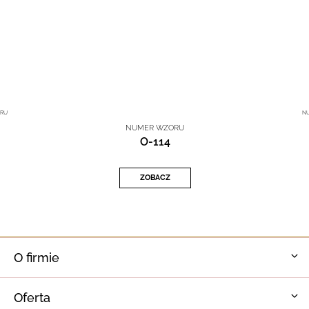
RU
N
NUMER WZORU
O-114
ZOBACZ
O firmie
Oferta