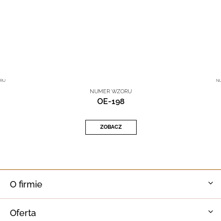
RU
N
NUMER WZORU
OE-198
ZOBACZ
O firmie
Oferta