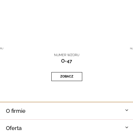
RU
N
NUMER WZORU
O-47
ZOBACZ
O firmie
Oferta