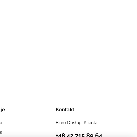
je
Kontakt
or
Biuro Obsługi Klienta:
ia
+48 42 715 89 64