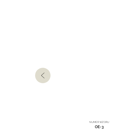
U
NUMER WZORU
OE-3